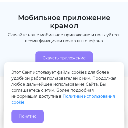
Мобильное приложение
крамол
Скачайте наше мобильное приложение и пользуйтесь
всеми функциями прямо из телефона
Скачать приложение
Этот Сайт использует файлы cookies для более
удобной работы пользователей с ним. Продолжая
любое дальнейшее использование Сайта, Вы
© 2026 Крамол.рф
соглашаетесь с этим. Более подробная
информация доступна в
Политики использования
Правила сервиса
Пользовательское соглашение
cookie
Служба поддержки
Понятно
Главная
Избранное
Подать
Чат
Профиль