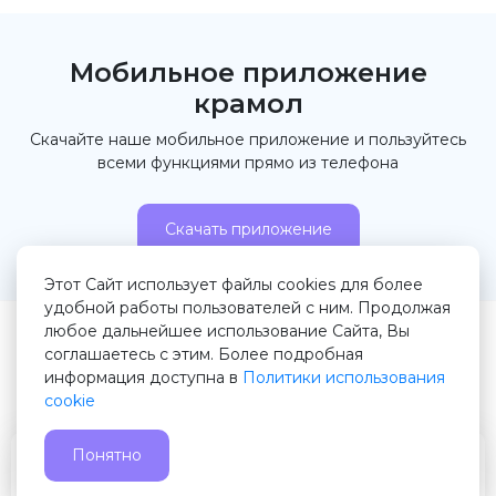
Мобильное приложение
крамол
Скачайте наше мобильное приложение и пользуйтесь
всеми функциями прямо из телефона
Скачать приложение
Этот Сайт использует файлы cookies для более
удобной работы пользователей с ним. Продолжая
любое дальнейшее использование Сайта, Вы
© 2026 Крамол.рф
соглашаетесь с этим. Более подробная
информация доступна в
Политики использования
Правила сервиса
Пользовательское соглашение
cookie
Служба поддержки
Понятно
Главная
Избранное
Подать
Чат
Профиль